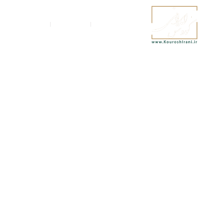
زندگینــامه
تحصیـــلات
تالیفات و سوابق