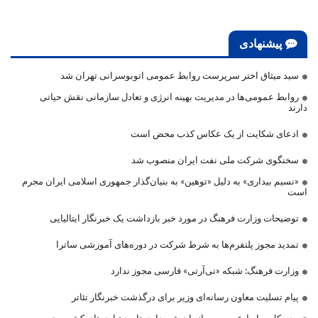
پیشنهادی
سید میثاق اختر سرپرست روابط عمومی اتوبوسرانی تهران شد
روابط عمومی‌ها در مدیریت بهینه انرژی و تعادل سازمانی نقش حیاتی
دارند
ادعای شکایت از یک عکاس کذب محض است
سخنگوی شرکت ملی نفت ایران منصوب شد
«نسیم بیداری» به دلیل «توهین» به بنیان‌گذار جمهوری اسلامی ایران مجرم
است
توضیحات وزارت فرهنگ در مورد خبر بازداشت یک خبرنگار ایتالیایی
تمدید مجوز پلتفرم‌ها به شرط شرکت در دوره‌های آموزشی ساترا
وزارت فرهنگ: شبکه «تی‌آرتی» فارسی مجوز ندارد
پیام تسلیت معاون رسانه‌ای وزیر برای درگذشت خبرنگار تئاتر