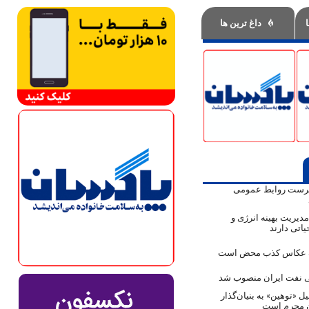
داغ ترین ها
پرست روابط عمومی
دیریت بهینه انرژی و
اتی دارند
ک عکاس کذب محض است
نفت ایران منصوب شد
ل «توهین» به بنیان‌گذار
ن مجرم است