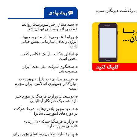
ی درگذشت خبرنگار تسنیم
پیشنهادی
سید میثاق اختر سرپرست روابط
عمومی اتوبوسرانی تهران شد
روابط عمومی‌ها در مدیریت بهینه
انرژی و تعادل سازمانی نقش حیاتی
دارند
ادعای شکایت از یک عکاس کذب
محض است
سخنگوی شرکت ملی نفت ایران
منصوب شد
«نسیم بیداری» به دلیل «توهین» به
بنیان‌گذار جمهوری اسلامی ایران مجرم
است
توضیحات وزارت فرهنگ در مورد خبر
بازداشت یک خبرنگار ایتالیایی
تمدید مجوز پلتفرم‌ها به شرط شرکت
در دوره‌های آموزشی ساترا
وزارت فرهنگ: شبکه «تی‌آرتی»
فارسی مجوز ندارد
پیام تسلیت معاون رسانه‌ای وزیر برای