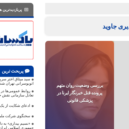
پربازدیدترین ها
ری جاوید
پربحث ترین
سید میثاق اختر سر
اتوبوسرانی تهران شد
بررسی وضعیت روان متهم
روابط عمومی‌ها در م
پرونده قتل خبرنگار ایرنا در
تعادل سازمانی نقش حی
پزشکی قانونی
ادعای شکایت از ی
سخنگوی شرکت ملی 
«نسیم بیداری» به دلی
جمهوری اسلامی ایرا