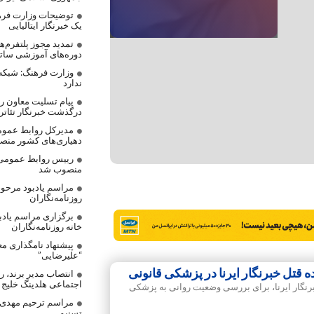
توضیحات وزارت فره
یک خبرنگار ایتالیایی
تمدید مجوز پلتفرم‌
دوره‌های آموزشی ساتر
وزارت فرهنگ: شبکه
ندارد
پیام تسلیت معاون رس
درگذشت خبرنگار تئاتر
مدیرکل روابط عموم
دهیاری‌های کشور من
رییس روابط عمومی
منصوب شد
مراسم یادبود مرحوم
روزنامه‌نگاران
برگزاری مراسم یادب
خانه روزنامه‌نگاران
پیشنهاد نامگذاری مع
“علیرضایی”
قتل خبرنگار ایرنا در پزشکی قانونی
انتصاب مدیر برند، 
اجتماعی هلدینگ خلیج
رنگار ایرنا، برای بررسی وضعیت روانی به پزشکی
مراسم ترحیم مهدی ع
تسنیم