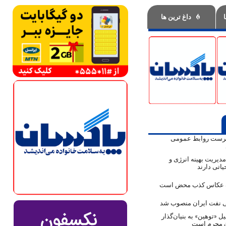
داغ ترین ها
پرست روابط عمومی
دیریت بهینه انرژی و
اتی دارند
ک عکاس کذب محض است
نفت ایران منصوب شد
ل «توهین» به بنیان‌گذار
ن مجرم است