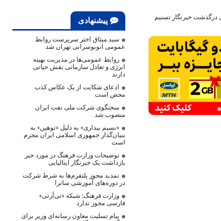
ی درگذشت خبرنگار تسنیم
پیشنهادی
سید میثاق اختر سرپرست روابط
عمومی اتوبوسرانی تهران شد
روابط عمومی‌ها در مدیریت بهینه
انرژی و تعادل سازمانی نقش حیاتی
دارند
ادعای شکایت از یک عکاس کذب
محض است
سخنگوی شرکت ملی نفت ایران
منصوب شد
«نسیم بیداری» به دلیل «توهین» به
بنیان‌گذار جمهوری اسلامی ایران مجرم
است
توضیحات وزارت فرهنگ در مورد خبر
بازداشت یک خبرنگار ایتالیایی
تمدید مجوز پلتفرم‌ها به شرط شرکت
در دوره‌های آموزشی ساترا
وزارت فرهنگ: شبکه «تی‌آرتی»
فارسی مجوز ندارد
پیام تسلیت معاون رسانه‌ای وزیر برای