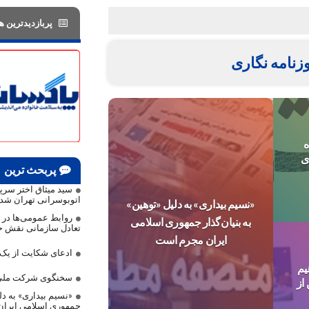
پربازدیدترین ها
نامه نگاری
ه
ی
پربحث ترین
سید میثاق اختر سر
اتوبوسرانی تهران شد
«نسیم بیداری» به دلیل «توهین»
روابط عمومی‌ها در م
به بنیان‌گذار جمهوری اسلامی
تعادل سازمانی نقش حی
ایران مجرم است
ادعای شکایت از ی
یم
سخنگوی شرکت ملی 
از
«نسیم بیداری» به دلی
جمهوری اسلامی ایرا