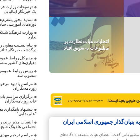
توضیحات وزارت فره
یک خبرنگار ایتالیایی
تمدید مجوز پلتفرم‌
دوره‌های آموزشی ساتر
وزارت فرهنگ: شبکه
ندارد
انتخابات هیات نظارت بر
پیام تسلیت معاون رس
مطبوعات به تعویق افتاد
درگذشت خبرنگار تئاتر
مدیرکل روابط عموم
دهیاری‌های کشور من
رییس روابط عمومی
منصوب شد
مراسم یادبود مرحوم
روزنامه‌نگاران
برگزاری مراسم یادب
خانه روزنامه‌نگاران
پیشنهاد نامگذاری مع
“علیرضایی”
ه بنیان‌گذار جمهوری اسلامی ایران
انتصاب مدیر برند، 
اجتماعی هلدینگ خلیج
مطبوعاتی گفت‌: اعضای هیات منصفه دادگاه‌های
مراسم ترحیم مهدی ع
تسنیم