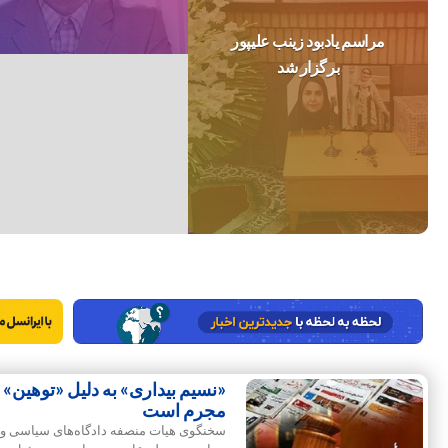
مراسم یادبود زینب علیپور
برگزار شد
«نسیم بیداری» به دلیل «توهین» ب
مجرم است
سخنگوی هیات منصفه دادگاه‌های سیاسی و 