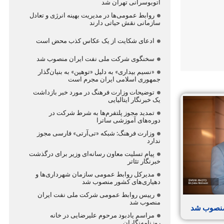
اتوبوسرانی تهران شد
روابط عمومی‌ها در مدیریت بهینه انرژی و تعادل
سازمانی نقش حیاتی دارند
ادعای شکایت از یک عکاس کذب محض است
سخنگوی شرکت ملی نفت ایران منصوب شد
«نسیم بیداری» به دلیل «توهین» به بنیان‌گذار
جمهوری اسلامی ایران مجرم است
توضیحات وزارت فرهنگ در مورد خبر بازداشت
یک خبرنگار ایتالیایی
تمدید مجوز پلتفرم‌ها به شرط شرکت در
دوره‌های آموزشی ساترا
وزارت فرهنگ: شبکه «تی‌آرتی» فارسی مجوز
ندارد
پیام تسلیت معاون رسانه‌ای وزیر برای درگذشت
خبرنگار تئاتر
مدیرکل روابط عمومی سازمان شهرداری‌ها و
دهیاری‌های کشور منصوب شد
رییس روابط عمومی شرکت ملی نفت ایران
منصوب شد
منصوب شد
مراسم یادبود مرحوم علیرضایی در خانه
روزنامه‌نگاران