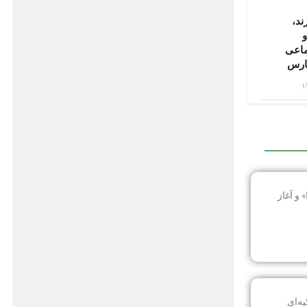
ند،
و
ماعی
فارس
و آغاز
ه‌ای