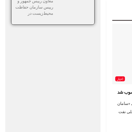
معاون رییس جمهور و
رییس سازمان حفاظت
محیط‌زیست در
اخبار
صوب شد
«سامان
لی نفت