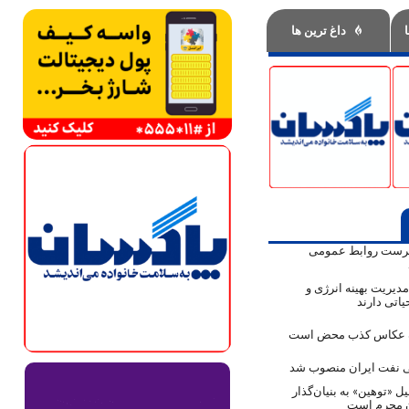
داغ ترین ها
پرست روابط عمومی
دیریت بهینه انرژی و
اتی دارند
ک عکاس کذب محض است
نفت ایران منصوب شد
ل «توهین» به بنیان‌گذار
ن مجرم است