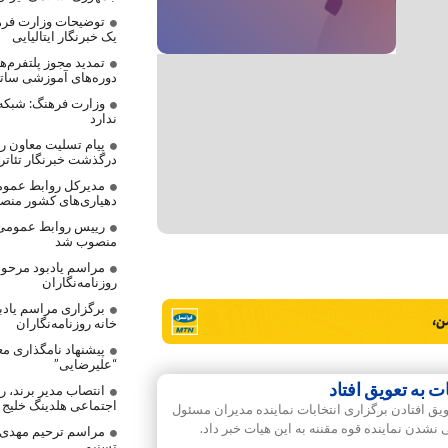
توضیحات وزارت فره
یک خبرنگار ایتالیایی
تمدید مجوز پلتفرم‌
دوره‌های آموزشی ساتر
وزارت فرهنگ: شبکه
ندارد
پیام تسلیت معاون رس
درگذشت خبرنگار تئاتر
مدیرکل روابط عموم
دهیاری‌های کشور من
رییس روابط عمومی
منصوب شد
مراسم یادبود مرحوم
روزنامه‌نگاران
برگزاری مراسم یادب
خانه روزنامه‌نگاران
پیشنهاد نامگذاری مع
“علیرضایی”
 به تعویق افتاد
انتصاب مدیر برند، 
اجتماعی هلدینگ خلیج
یق افتادن برگزاری انتخابات نماینده مدیران مسئول
شدن نماینده قوه مقننه به این هیات خبر داد.
مراسم ترحیم مهدی ع
تسنیم