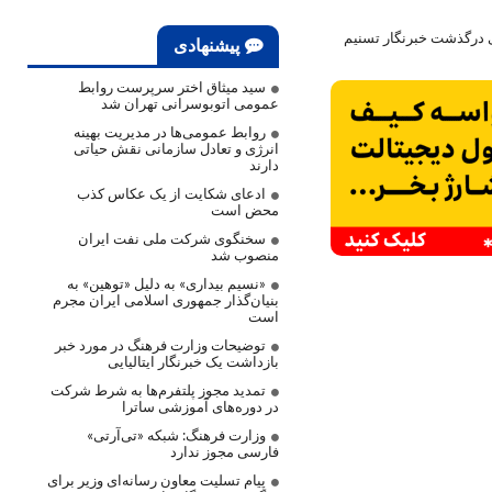
ی درگذشت خبرنگار تسنیم
پیشنهادی
سید میثاق اختر سرپرست روابط
عمومی اتوبوسرانی تهران شد
روابط عمومی‌ها در مدیریت بهینه
انرژی و تعادل سازمانی نقش حیاتی
دارند
ادعای شکایت از یک عکاس کذب
محض است
سخنگوی شرکت ملی نفت ایران
منصوب شد
«نسیم بیداری» به دلیل «توهین» به
بنیان‌گذار جمهوری اسلامی ایران مجرم
است
توضیحات وزارت فرهنگ در مورد خبر
بازداشت یک خبرنگار ایتالیایی
تمدید مجوز پلتفرم‌ها به شرط شرکت
در دوره‌های آموزشی ساترا
وزارت فرهنگ: شبکه «تی‌آرتی»
فارسی مجوز ندارد
پیام تسلیت معاون رسانه‌ای وزیر برای