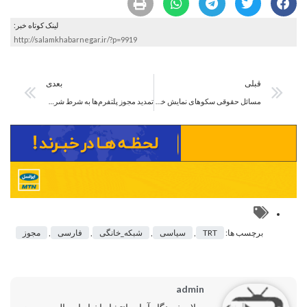
لینک کوتاه خبر:
http://salamkhabarnegar.ir/?p=9919
قبلی
بعدی
مسائل حقوقی سکوهای نمایش خانگی بررسی می‌شود
تمدید مجوز پلتفرم‌ها به شرط شرکت در دوره‌های آموزشی ساترا
برچسب ها:
TRT
,
سیاسی
,
شبکه_خانگی
,
فارسی
,
مجوز
admin