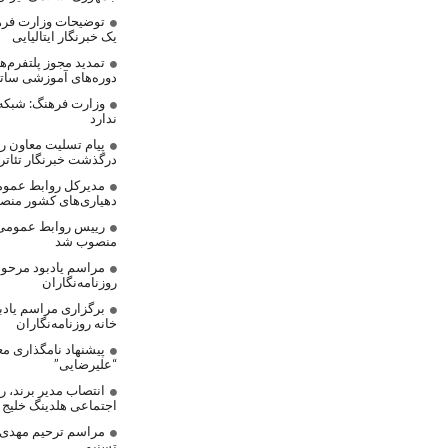
توضیحات وزارت فره
یک خبرنگار ایتالیایی
تمدید مجوز پلتفرم‌
دوره‌های آموزشی ساتر
وزارت فرهنگ: شبکه
ندارد
پیام تسلیت معاون رس
درگذشت خبرنگار تئاتر
مدیرکل روابط عموم
دهیاری‌های کشور من
رییس روابط عمومی
منصوب شد
مراسم یادبود مرحوم
روزنامه‌نگاران
برگزاری مراسم یادب
خانه روزنامه‌نگاران
پیشنهاد نامگذاری مع
“علیرضایی”
انتصاب مدیر برند، 
اجتماعی هلدینگ خلیج
مراسم ترحیم مهدی ع
تسنیم