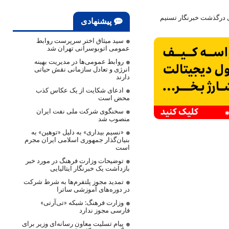
ی درگذشت خبرنگار تسنیم
پیشنهادی
سید میثاق اختر سرپرست روابط
عمومی اتوبوسرانی تهران شد
روابط عمومی‌ها در مدیریت بهینه
انرژی و تعادل سازمانی نقش حیاتی
دارند
ادعای شکایت از یک عکاس کذب
محض است
سخنگوی شرکت ملی نفت ایران
منصوب شد
«نسیم بیداری» به دلیل «توهین» به
بنیان‌گذار جمهوری اسلامی ایران مجرم
است
توضیحات وزارت فرهنگ در مورد خبر
بازداشت یک خبرنگار ایتالیایی
تمدید مجوز پلتفرم‌ها به شرط شرکت
در دوره‌های آموزشی ساترا
وزارت فرهنگ: شبکه «تی‌آرتی»
فارسی مجوز ندارد
پیام تسلیت معاون رسانه‌ای وزیر برای