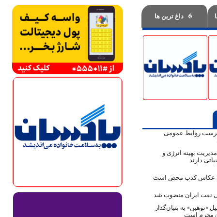
داغ ترین ها
پرست روابط عمومی
دیریت بهینه انرژی و
اتی دارند
ک عکاس کذب محض است
نفت ایران منصوب شد
ل «توهین» به بنیان‌گذار
ن مجرم است