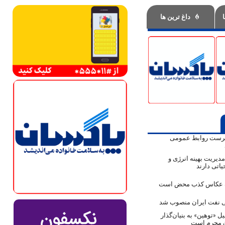
داغ ترین ها
پرست روابط عمومی
دیریت بهینه انرژی و
اتی دارند
ک عکاس کذب محض است
نفت ایران منصوب شد
ل «توهین» به بنیان‌گذار
ن مجرم است