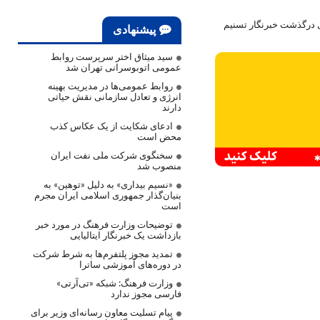
ی درگذشت خبرنگار تسنیم
پیشنهادی
سید میثاق اختر سرپرست روابط
عمومی اتوبوسرانی تهران شد
روابط عمومی‌ها در مدیریت بهینه
انرژی و تعادل سازمانی نقش حیاتی
دارند
ادعای شکایت از یک عکاس کذب
محض است
سخنگوی شرکت ملی نفت ایران
منصوب شد
«نسیم بیداری» به دلیل «توهین» به
بنیان‌گذار جمهوری اسلامی ایران مجرم
است
توضیحات وزارت فرهنگ در مورد خبر
بازداشت یک خبرنگار ایتالیایی
تمدید مجوز پلتفرم‌ها به شرط شرکت
در دوره‌های آموزشی ساترا
وزارت فرهنگ: شبکه «تی‌آرتی»
فارسی مجوز ندارد
پیام تسلیت معاون رسانه‌ای وزیر برای