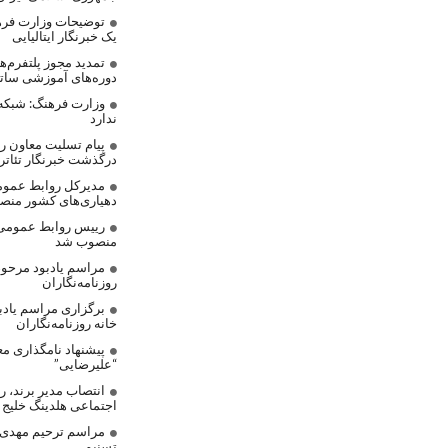
توضیحات وزارت فره
یک خبرنگار ایتالیایی
تمدید مجوز پلتفرم‌
دوره‌های آموزشی ساتر
وزارت فرهنگ: شبکه
ندارد
پیام تسلیت معاون رس
درگذشت خبرنگار تئاتر
مدیرکل روابط عموم
دهیاری‌های کشور من
رییس روابط عمومی
منصوب شد
مراسم یادبود مرحوم
روزنامه‌نگاران
برگزاری مراسم یادب
خانه روزنامه‌نگاران
پیشنهاد نامگذاری مع
“علیرضایی”
انتصاب مدیر برند، 
اجتماعی هلدینگ خلیج
مراسم ترحیم مهدی ع
تسنیم