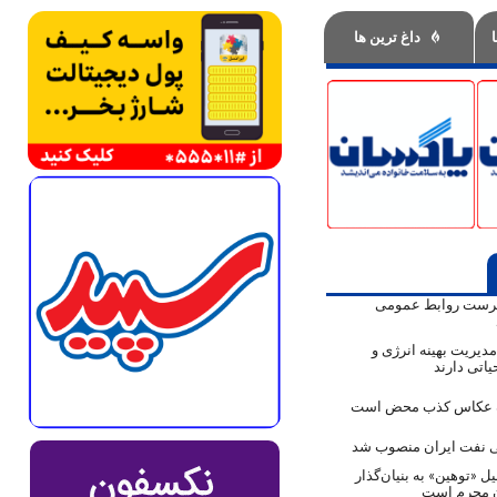
داغ ترین ها
پرست روابط عمومی
دیریت بهینه انرژی و
اتی دارند
ک عکاس کذب محض است
نفت ایران منصوب شد
ل «توهین» به بنیان‌گذار
ن مجرم است