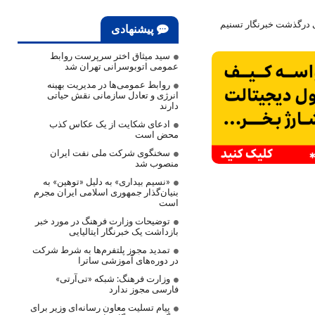
ی درگذشت خبرنگار تسنیم
پیشنهادی
سید میثاق اختر سرپرست روابط
عمومی اتوبوسرانی تهران شد
روابط عمومی‌ها در مدیریت بهینه
انرژی و تعادل سازمانی نقش حیاتی
دارند
ادعای شکایت از یک عکاس کذب
محض است
سخنگوی شرکت ملی نفت ایران
منصوب شد
«نسیم بیداری» به دلیل «توهین» به
بنیان‌گذار جمهوری اسلامی ایران مجرم
است
توضیحات وزارت فرهنگ در مورد خبر
بازداشت یک خبرنگار ایتالیایی
تمدید مجوز پلتفرم‌ها به شرط شرکت
در دوره‌های آموزشی ساترا
وزارت فرهنگ: شبکه «تی‌آرتی»
فارسی مجوز ندارد
پیام تسلیت معاون رسانه‌ای وزیر برای