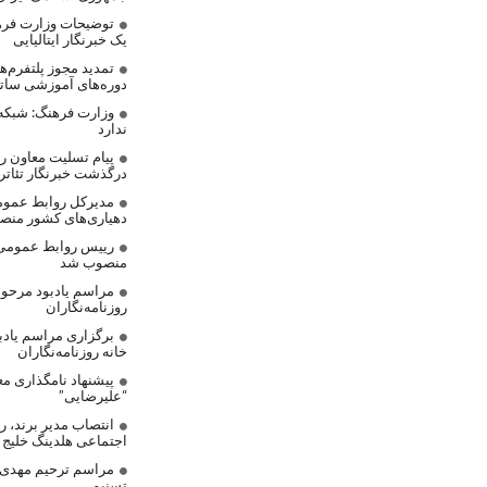
توضیحات وزارت فره
یک خبرنگار ایتالیایی
تمدید مجوز پلتفرم‌
دوره‌های آموزشی ساتر
وزارت فرهنگ: شبکه
ندارد
پیام تسلیت معاون رس
درگذشت خبرنگار تئاتر
مدیرکل روابط عموم
دهیاری‌های کشور من
رییس روابط عمومی
منصوب شد
مراسم یادبود مرحوم
روزنامه‌نگاران
برگزاری مراسم یادب
خانه روزنامه‌نگاران
پیشنهاد نامگذاری مع
“علیرضایی”
انتصاب مدیر برند، 
اجتماعی هلدینگ خلیج
مراسم ترحیم مهدی ع
تسنیم