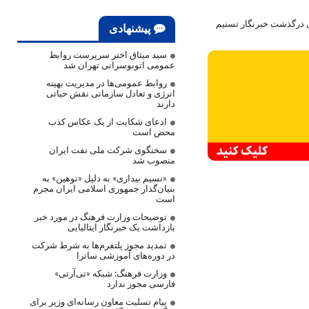
ی درگذشت خبرنگار تسنیم
پیشنهادی
سید میثاق اختر سرپرست روابط
عمومی اتوبوسرانی تهران شد
روابط عمومی‌ها در مدیریت بهینه
انرژی و تعادل سازمانی نقش حیاتی
دارند
ادعای شکایت از یک عکاس کذب
محض است
سخنگوی شرکت ملی نفت ایران
منصوب شد
«نسیم بیداری» به دلیل «توهین» به
بنیان‌گذار جمهوری اسلامی ایران مجرم
است
توضیحات وزارت فرهنگ در مورد خبر
بازداشت یک خبرنگار ایتالیایی
تمدید مجوز پلتفرم‌ها به شرط شرکت
در دوره‌های آموزشی ساترا
وزارت فرهنگ: شبکه «تی‌آرتی»
فارسی مجوز ندارد
پیام تسلیت معاون رسانه‌ای وزیر برای