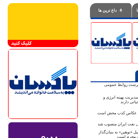
داغ ترین ها
پرست روابط عمومی
دیریت بهینه انرژی و
اتی دارند
ک عکاس کذب محض است
نفت ایران منصوب شد
ل «توهین» به بنیان‌گذار
ن مجرم است