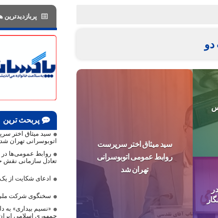
پربازدیدترین ها
دو
س
پربحث ترین
سید میثاق اختر سر
اتوبوسرانی تهران شد
سید میثاق اختر سرپرست
روابط عمومی‌ها در م
روابط عمومی اتوبوسرانی
تعادل سازمانی نقش حی
تهران شد
ادعای شکایت از ی
ر
سخنگوی شرکت ملی 
گار
«نسیم بیداری» به دلی
جمهوری اسلامی ایرا