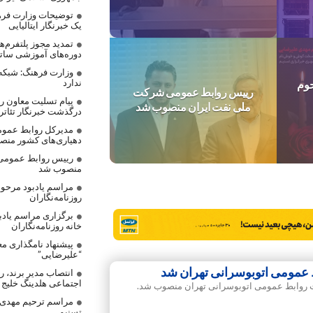
توضیحات وزارت فره
یک خبرنگار ایتالیایی
تمدید مجوز پلتفرم‌
دوره‌های آموزشی ساتر
وزارت فرهنگ: شبکه
ندارد
حوم
رییس روابط عمومی شرکت
پیام تسلیت معاون رس
ملی نفت ایران منصوب شد
درگذشت خبرنگار تئاتر
مدیرکل روابط عموم
دهیاری‌های کشور من
رییس روابط عمومی
منصوب شد
مراسم یادبود مرحوم
روزنامه‌نگاران
برگزاری مراسم یادب
خانه روزنامه‌نگاران
پیشنهاد نامگذاری مع
“علیرضایی”
 عمومی اتوبوسرانی تهران شد
انتصاب مدیر برند، 
اجتماعی هلدینگ خلیج
ت روابط عمومی اتوبوسرانی تهران منصوب شد.
مراسم ترحیم مهدی ع
تسنیم