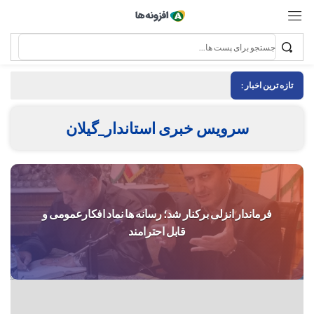
تازه ترین اخبار :
سرویس خبری استاندار_گیلان
فرماندار انزلی برکنار شد؛ رسانه ها نماد افکارعمومی و
قابل احترامند