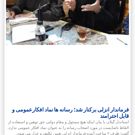
فرماندار انزلی برکنار شد؛ رسانه ها نماد افکارعمومی و
قابل احترامند
استاندار گیلان با بیان اینکه هیچ مسئول و مقام دولتی حق توهین و استفاده از
الفاظ ناشایست در مورد اصحاب رسانه را به عنوان نماد افکار عمومی ندارد،
گفت: ظرف ۲ ساعت آینده فرماندار انزلی تعیین تکلیف و عزل می شود.