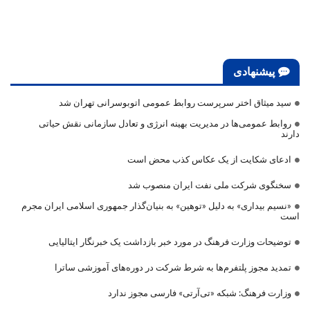
پیشنهادی
سید میثاق اختر سرپرست روابط عمومی اتوبوسرانی تهران شد
روابط عمومی‌ها در مدیریت بهینه انرژی و تعادل سازمانی نقش حیاتی
دارند
ادعای شکایت از یک عکاس کذب محض است
سخنگوی شرکت ملی نفت ایران منصوب شد
«نسیم بیداری» به دلیل «توهین» به بنیان‌گذار جمهوری اسلامی ایران مجرم
است
توضیحات وزارت فرهنگ در مورد خبر بازداشت یک خبرنگار ایتالیایی
تمدید مجوز پلتفرم‌ها به شرط شرکت در دوره‌های آموزشی ساترا
وزارت فرهنگ: شبکه «تی‌آرتی» فارسی مجوز ندارد