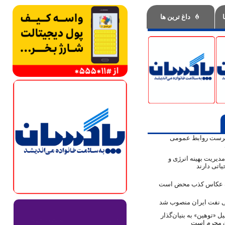
داغ ترین ها
پرست روابط عمومی
دیریت بهینه انرژی و
اتی دارند
ک عکاس کذب محض است
نفت ایران منصوب شد
ل «توهین» به بنیان‌گذار
ن مجرم است