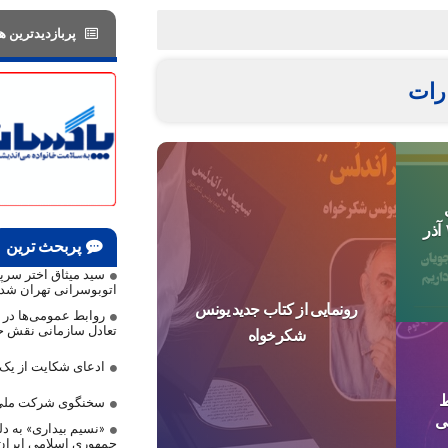
پربازدیدترین ها
رات
انتشارات روابط‌ عمومی ۱۲ آذر
پربحث ترین
سید میثاق اختر سر
اتوبوسرانی تهران شد
رونمایی از کتاب جدید یونس
روابط عمومی‌ها در م
تعادل سازمانی نقش حی
شکرخواه
ادعای شکایت از ی
ط
سخنگوی شرکت ملی 
ی
«نسیم بیداری» به دلی
جمهوری اسلامی ایرا