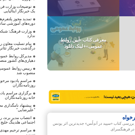
توضیحات وزارت فره
یک خبرنگار ایتالیایی
تمدید مجوز پلتفرم‌
دوره‌های آموزشی ساتر
وزارت فرهنگ: شبکه
ندارد
معرفی کتاب «آیین روابط
پیام تسلیت معاون رس
عمومی»+لینک دانلود
درگذشت خبرنگار تئاتر
مدیرکل روابط عموم
دهیاری‌های کشور من
رییس روابط عمومی
منصوب شد
مراسم یادبود مرحوم
روزنامه‌نگاران
برگزاری مراسم یادب
خانه روزنامه‌نگاران
پیشنهاد نامگذاری مع
“علیرضایی”
رخواه
انتصاب مدیر برند، 
اجتماعی هلدینگ خلیج
بررسی کتاب «سپید در اَندِلُس» جدیدترین اثر یونس
 در فرهنگسرای
مراسم ترحیم مهدی ع
تسنیم