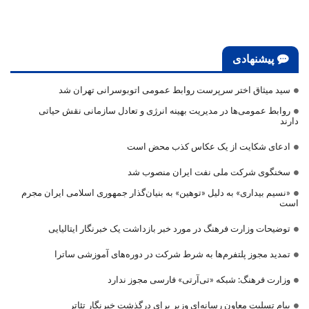
پیشنهادی
سید میثاق اختر سرپرست روابط عمومی اتوبوسرانی تهران شد
روابط عمومی‌ها در مدیریت بهینه انرژی و تعادل سازمانی نقش حیاتی
دارند
ادعای شکایت از یک عکاس کذب محض است
سخنگوی شرکت ملی نفت ایران منصوب شد
«نسیم بیداری» به دلیل «توهین» به بنیان‌گذار جمهوری اسلامی ایران مجرم
است
توضیحات وزارت فرهنگ در مورد خبر بازداشت یک خبرنگار ایتالیایی
تمدید مجوز پلتفرم‌ها به شرط شرکت در دوره‌های آموزشی ساترا
وزارت فرهنگ: شبکه «تی‌آرتی» فارسی مجوز ندارد
پیام تسلیت معاون رسانه‌ای وزیر برای درگذشت خبرنگار تئاتر