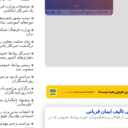
توضیحات وزارت فره
یک خبرنگار ایتالیایی
تمدید مجوز پلتفرم‌
دوره‌های آموزشی ساتر
وزارت فرهنگ: شبکه
ندارد
پیام تسلیت معاون رس
درگذشت خبرنگار تئاتر
مدیرکل روابط عموم
دهیاری‌های کشور من
رییس روابط عمومی
منصوب شد
مراسم یادبود مرحوم
روزنامه‌نگاران
برگزاری مراسم یادب
خانه روزنامه‌نگاران
پیشنهاد نامگذاری مع
“علیرضایی”
الیف ایمان قربانی
انتصاب مدیر برند، 
اجتماعی هلدینگ خلیج
ی از فعالان و پیشکسوتان حوزه روابط عمومی که در
مراسم ترحیم مهدی ع
تسنیم