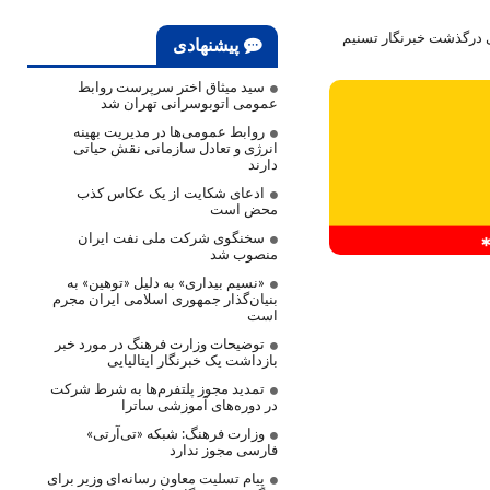
ی درگذشت خبرنگار تسنیم
پیشنهادی
سید میثاق اختر سرپرست روابط
عمومی اتوبوسرانی تهران شد
روابط عمومی‌ها در مدیریت بهینه
انرژی و تعادل سازمانی نقش حیاتی
دارند
ادعای شکایت از یک عکاس کذب
محض است
سخنگوی شرکت ملی نفت ایران
منصوب شد
«نسیم بیداری» به دلیل «توهین» به
بنیان‌گذار جمهوری اسلامی ایران مجرم
است
توضیحات وزارت فرهنگ در مورد خبر
بازداشت یک خبرنگار ایتالیایی
تمدید مجوز پلتفرم‌ها به شرط شرکت
در دوره‌های آموزشی ساترا
وزارت فرهنگ: شبکه «تی‌آرتی»
فارسی مجوز ندارد
پیام تسلیت معاون رسانه‌ای وزیر برای