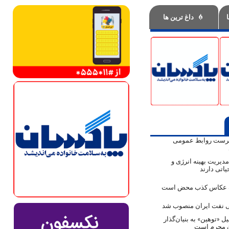
داغ ترین ها
پرست روابط عمومی
دیریت بهینه انرژی و
اتی دارند
ک عکاس کذب محض است
نفت ایران منصوب شد
ل «توهین» به بنیان‌گذار
ن مجرم است