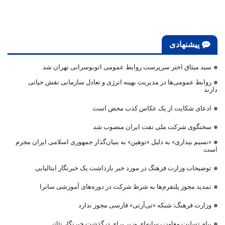
پیشنهادی
سید میثاق اختر سرپرست روابط عمومی اتوبوسرانی تهران شد
روابط عمومی‌ها در مدیریت بهینه انرژی و تعادل سازمانی نقش حیاتی
دارند
ادعای شکایت از یک عکاس کذب محض است
سخنگوی شرکت ملی نفت ایران منصوب شد
«نسیم بیداری» به دلیل «توهین» به بنیان‌گذار جمهوری اسلامی ایران مجرم
است
توضیحات وزارت فرهنگ در مورد خبر بازداشت یک خبرنگار ایتالیایی
تمدید مجوز پلتفرم‌ها به شرط شرکت در دوره‌های آموزشی ساترا
وزارت فرهنگ: شبکه «تی‌آرتی» فارسی مجوز ندارد
پیام تسلیت معاون رسانه‌ای وزیر برای درگذشت خبرنگار تئاتر