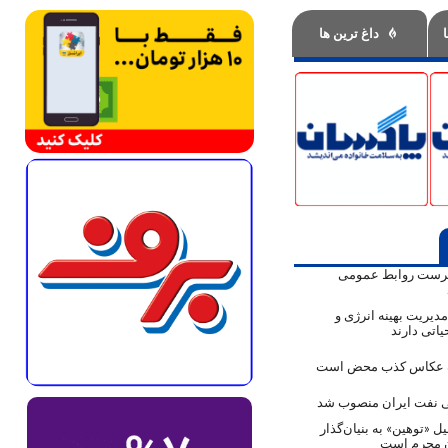
داغ ترین ها
پرست روابط عمومی
دیریت بهینه انرژی و
اتی دارند
ک عکاس کذب محض است
نفت ایران منصوب شد
ل «توهین» به بنیان‌گذار
ن مجرم است