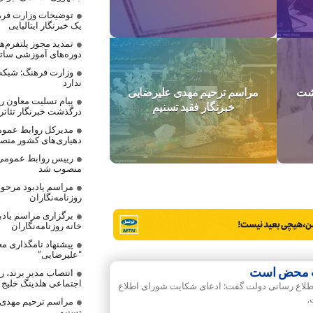
توضیحات وزارت فره
یک خبرنگار ایتالیایی
تمدید مجوز پلتفرم‌
دوره‌های آموزشی ساتر
وزارت فرهنگ: شبکه
ندارد
ذشت
مراسم ترحیم مهدی علیرضایی
پیام تسلیت معاون رس
خبرنگار فقید تسنیم
درگذشت خبرنگار تئاتر
مدیرکل روابط عموم
دهیاری‌های کشور من
رییس روابط عمومی
منصوب شد
مراسم یادبود مرحوم
روزنامه‌نگاران
برگزاری مراسم یادب
خانه روزنامه‌نگاران
پیشنهاد نامگذاری مع
“علیرضایی”
ب محض است
انتصاب مدیر برند، 
اجتماعی هلدینگ خلیج
اطلاع رسانی دولت گفت: ادعای شکایت شورای اطلاع
.
مراسم ترحیم مهدی ع
تسنیم