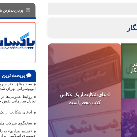
پربازدیدترین ها
ار
ر
گار
پربحث ترین
سید میثاق اختر سر
اتوبوسرانی تهران شد
ادعای شکایت از یک عکاس
روابط عمومی‌ها در م
تعادل سازمانی نقش حی
کذب محض است
ادعای شکایت از ی
سخنگوی شرکت ملی 
«نسیم بیداری» به دلی
جمهوری اسلامی ایرا