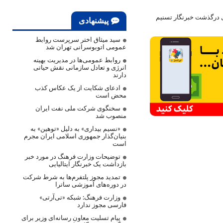
ی درگذشت خبرنگار تسنیم
پیشنهادی
سید میثاق اختر سرپرست روابط
عمومی اتوبوسرانی تهران شد
روابط عمومی‌ها در مدیریت بهینه
انرژی و تعادل سازمانی نقش حیاتی
دارند
ادعای شکایت از یک عکاس کذب
محض است
سخنگوی شرکت ملی نفت ایران
منصوب شد
«نسیم بیداری» به دلیل «توهین» به
بنیان‌گذار جمهوری اسلامی ایران مجرم
است
توضیحات وزارت فرهنگ در مورد خبر
بازداشت یک خبرنگار ایتالیایی
تمدید مجوز پلتفرم‌ها به شرط شرکت
در دوره‌های آموزشی ساترا
وزارت فرهنگ: شبکه «تی‌آرتی»
فارسی مجوز ندارد
پیام تسلیت معاون رسانه‌ای وزیر برای