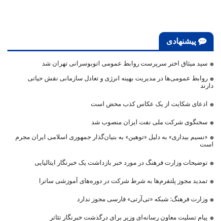
پیشنهادی
سید میثاق اختر سرپرست روابط عمومی اتوبوسرانی تهران شد
روابط عمومی‌ها در مدیریت بهینه انرژی و تعادل سازمانی نقش حیاتی
دارند
ادعای شکایت از یک عکاس کذب محض است
سخنگوی شرکت ملی نفت ایران منصوب شد
«نسیم بیداری» به دلیل «توهین» به بنیان‌گذار جمهوری اسلامی ایران مجرم
است
توضیحات وزارت فرهنگ در مورد خبر بازداشت یک خبرنگار ایتالیایی
تمدید مجوز پلتفرم‌ها به شرط شرکت در دوره‌های آموزشی ساترا
وزارت فرهنگ: شبکه «تی‌آرتی» فارسی مجوز ندارد
پیام تسلیت معاون رسانه‌ای وزیر برای درگذشت خبرنگار تئاتر