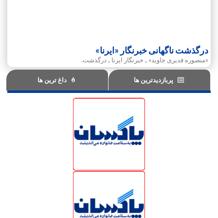
درگذشت ناگهانی خبرنگار «ایرنا»
«منصوره قدیری جاوید» ـ خبرنگار ایرنا ـ درگذشت.
پربازدیدترین ها
داغ ترین ها