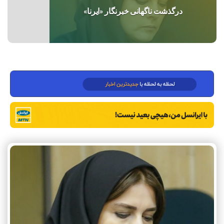
درگذشت ناگهانی خبرنگار «ایرنا»