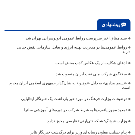
پیشنهادی
سید میثاق اختر سرپرست روابط عمومی اتوبوسرانی تهران شد
روابط عمومی‌ها در مدیریت بهینه انرژی و تعادل سازمانی نقش حیاتی
دارند
ادعای شکایت از یک عکاس کذب محض است
سخنگوی شرکت ملی نفت ایران منصوب شد
«نسیم بیداری» به دلیل «توهین» به بنیان‌گذار جمهوری اسلامی ایران مجرم
است
توضیحات وزارت فرهنگ در مورد خبر بازداشت یک خبرنگار ایتالیایی
تمدید مجوز پلتفرم‌ها به شرط شرکت در دوره‌های آموزشی ساترا
وزارت فرهنگ: شبکه «تی‌آرتی» فارسی مجوز ندارد
پیام تسلیت معاون رسانه‌ای وزیر برای درگذشت خبرنگار تئاتر