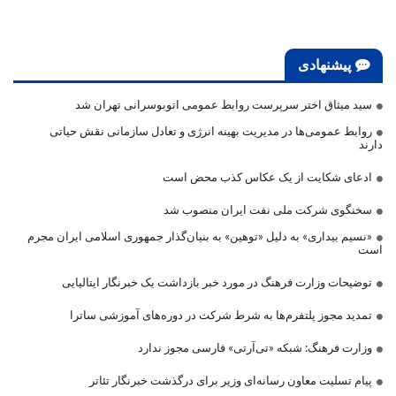
پیشنهادی
سید میثاق اختر سرپرست روابط عمومی اتوبوسرانی تهران شد
روابط عمومی‌ها در مدیریت بهینه انرژی و تعادل سازمانی نقش حیاتی
دارند
ادعای شکایت از یک عکاس کذب محض است
سخنگوی شرکت ملی نفت ایران منصوب شد
«نسیم بیداری» به دلیل «توهین» به بنیان‌گذار جمهوری اسلامی ایران مجرم
است
توضیحات وزارت فرهنگ در مورد خبر بازداشت یک خبرنگار ایتالیایی
تمدید مجوز پلتفرم‌ها به شرط شرکت در دوره‌های آموزشی ساترا
وزارت فرهنگ: شبکه «تی‌آرتی» فارسی مجوز ندارد
پیام تسلیت معاون رسانه‌ای وزیر برای درگذشت خبرنگار تئاتر