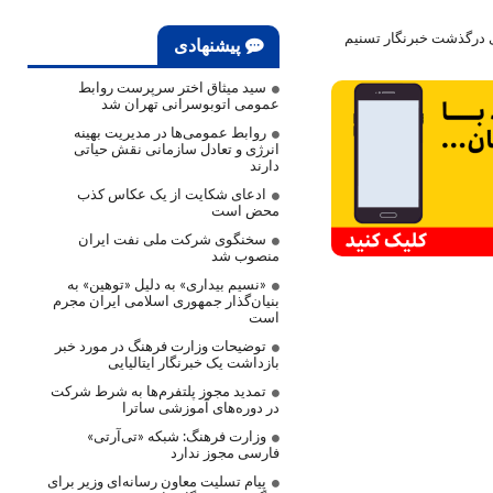
ی درگذشت خبرنگار تسنیم
پیشنهادی
سید میثاق اختر سرپرست روابط
عمومی اتوبوسرانی تهران شد
روابط عمومی‌ها در مدیریت بهینه
انرژی و تعادل سازمانی نقش حیاتی
دارند
ادعای شکایت از یک عکاس کذب
محض است
سخنگوی شرکت ملی نفت ایران
منصوب شد
«نسیم بیداری» به دلیل «توهین» به
بنیان‌گذار جمهوری اسلامی ایران مجرم
است
توضیحات وزارت فرهنگ در مورد خبر
بازداشت یک خبرنگار ایتالیایی
تمدید مجوز پلتفرم‌ها به شرط شرکت
در دوره‌های آموزشی ساترا
وزارت فرهنگ: شبکه «تی‌آرتی»
فارسی مجوز ندارد
پیام تسلیت معاون رسانه‌ای وزیر برای