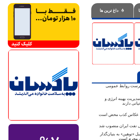
داغ ترین ها
پرست روابط عمومی
دیریت بهینه انرژی و
اتی دارند
ک عکاس کذب محض است
نفت ایران منصوب شد
ل «توهین» به بنیان‌گذار
ن مجرم است