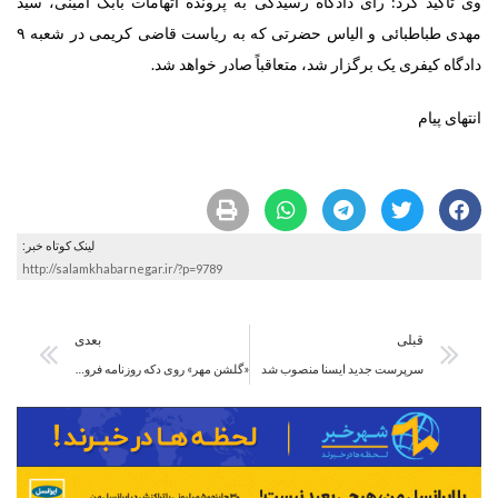
وی تاکید کرد: رأی دادگاه رسیدگی به پرونده اتهامات بابک امینی، سید
مهدی طباطبائی و الیاس حضرتی که به ریاست قاضی کریمی در شعبه ۹
دادگاه کیفری یک برگزار شد، متعاقباً صادر خواهد شد.
انتهای پیام
لینک کوتاه خبر:
http://salamkhabarnegar.ir/?p=9789
قبلی
بعدی
سرپرست جدید ایسنا منصوب شد
«گلشن مهر» روی دکه روزنامه فروشی‌ها/ شناسنامه گلستان منتشر شد