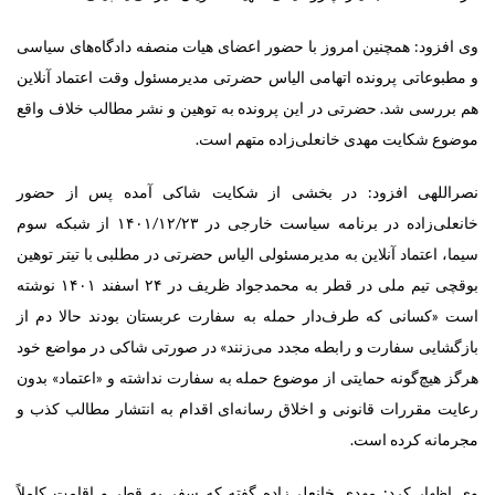
وی افزود: همچنین امروز با حضور اعضای هیات منصفه دادگاه‌های سیاسی
و مطبوعاتی پرونده اتهامی الیاس حضرتی مدیرمسئول وقت اعتماد آنلاین
هم بررسی شد. حضرتی در این پرونده به توهین و نشر مطالب خلاف واقع
موضوع شکایت مهدی خانعلی‌زاده متهم است.
نصراللهی افزود: در بخشی از شکایت شاکی آمده پس از حضور
خانعلی‌زاده در برنامه سیاست خارجی در ۱۴۰۱/۱۲/۲۳ از شبکه سوم
سیما، اعتماد آنلاین به مدیرمسئولی الیاس حضرتی در مطلبی با تیتر توهین
بوقچی تیم ملی در قطر به محمدجواد ظریف در ۲۴ اسفند ۱۴۰۱ نوشته
است «کسانی که طرف‌دار حمله به سفارت عربستان بودند حالا دم از
بازگشایی سفارت و رابطه مجدد می‌زنند» در صورتی شاکی در مواضع خود
هرگز هیچ‌گونه حمایتی از موضوع حمله به سفارت نداشته و «اعتماد» بدون
رعایت مقررات قانونی و اخلاق رسانه‌ای اقدام به انتشار مطالب کذب و
مجرمانه کرده است.
وی اظهار کرد: مهدی خانعلی‌زاده گفته که سفر به قطر و اقامت کاملاً