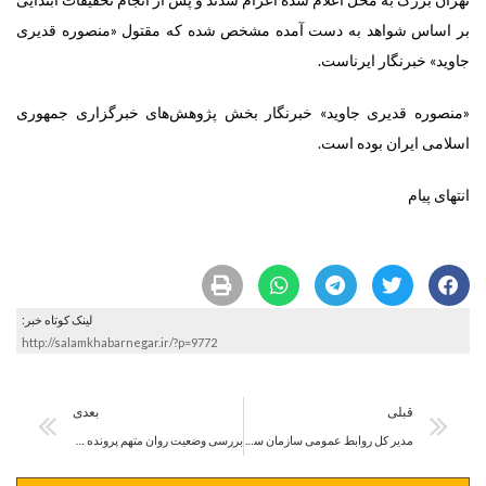
بر اساس شواهد به دست آمده مشخص شده که مقتول «منصوره قدیری
جاوید» خبرنگار ایرناست.
«منصوره قدیری جاوید» خبرنگار بخش پژوهش‌های خبرگزاری جمهوری
اسلامی ایران بوده است.
انتهای پیام
لینک کوتاه خبر:
http://salamkhabarnegar.ir/?p=9772
قبلی
بعدی
مدیر کل روابط عمومی سازمان سینمایی منصوب شد
بررسی وضعیت روان متهم پرونده قتل خبرنگار ایرنا در پزشکی قانونی