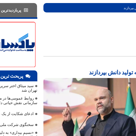
بپردازند
پربازدیدترین 
ولید دانش بپردازند
پربحث ترین 
سید میثاق اختر سرپ
تهران شد
روابط عمومی‌ها در مد
سازمانی نقش حیاتی دا
ادعای شکایت از ی
سخنگوی شرکت ملی 
«نسیم بیداری» به دلی