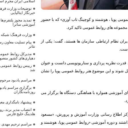
اسلامی ایران مجرم ا
توضیحات وزارت فرهن
خبرنگار ایتالیایی
می پویا ، هوشمند و کوچینگ تاب آوری» که با حضور
تمدید مجوز پلتفرم‌ه
آموزشی ساترا
مجموعه های روابط عمومی تاکید کرد.
وزارت فرهنگ: شبکه «
یران نظام ارتباطی سازمان ها هستند، گفت: یکی از
پیام تسلیت معاون رس
تئاتر
است.
مدیرکل روابط عمومی
دهیاری‌های کشور منص
 قدرت نظریه پردازی و سناریونویسی دانست و عنوان
رییس روابط عمومی 
شد
تبدیل شوند و این موضوع هنر روابط عمومی پویا را نشان
مراسم یادبود مرحوم ع
برگزاری مراسم یادبو
روزنامه‌نگاران
ای آموزشی همواره با هماهنگی دستگاه ها برگزار می
.
پیشنهاد نامگذاری معب
انتصاب مدیر برند، ر
هلدینگ خلیج فارس
ز اطلاع رسانی وزارت آموزش و پرورش، «مسعود
شتند و دوره آموزشی «روابط عمومی پویا، هوشمند و
مراسم ترحیم مهدی عل