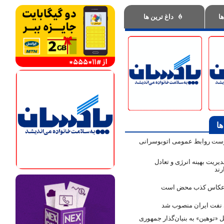
ها
داغ ترین ها
ها
رست روابط عمومی اتوبوسرانی
یریت بهینه انرژی و تعادل
رند
ک عکاس کذب محض است
نفت ایران منصوب شد
ل «توهین» به بنیان‌گذار جمهوری